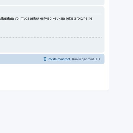
lläpitäjä voi myös antaa erityisoikeuksia rekisteröityneille
Poista evästeet
Kaikki ajat ovat
UTC