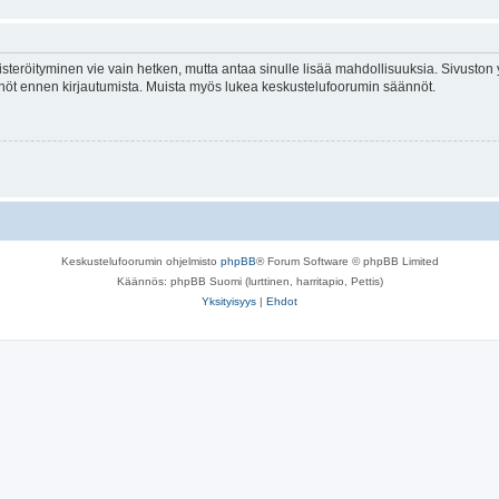
isteröityminen vie vain hetken, mutta antaa sinulle lisää mahdollisuuksia. Sivuston y
tännöt ennen kirjautumista. Muista myös lukea keskustelufoorumin säännöt.
Keskustelufoorumin ohjelmisto
phpBB
® Forum Software © phpBB Limited
Käännös: phpBB Suomi (lurttinen, harritapio, Pettis)
Yksityisyys
|
Ehdot