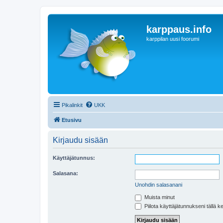
karppaus.info
karppilan uusi foorumi
Pikalinkit
UKK
Etusivu
Kirjaudu sisään
Käyttäjätunnus:
Salasana:
Unohdin salasanani
Muista minut
Piilota käyttäjätunnukseni tällä k