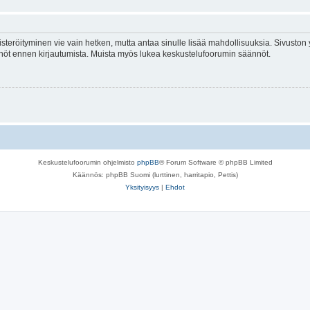
isteröityminen vie vain hetken, mutta antaa sinulle lisää mahdollisuuksia. Sivuston y
tännöt ennen kirjautumista. Muista myös lukea keskustelufoorumin säännöt.
Keskustelufoorumin ohjelmisto
phpBB
® Forum Software © phpBB Limited
Käännös: phpBB Suomi (lurttinen, harritapio, Pettis)
Yksityisyys
|
Ehdot