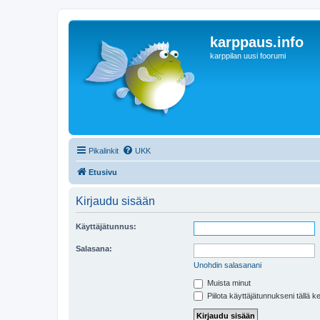
karppaus.info
karppilan uusi foorumi
Pikalinkit
UKK
Etusivu
Kirjaudu sisään
Käyttäjätunnus:
Salasana:
Unohdin salasanani
Muista minut
Piilota käyttäjätunnukseni tällä k