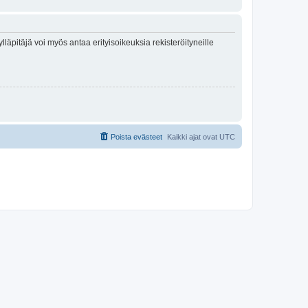
lläpitäjä voi myös antaa erityisoikeuksia rekisteröityneille
Poista evästeet
Kaikki ajat ovat
UTC