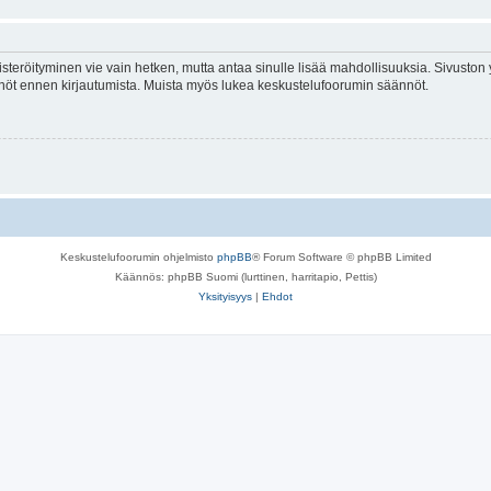
isteröityminen vie vain hetken, mutta antaa sinulle lisää mahdollisuuksia. Sivuston y
tännöt ennen kirjautumista. Muista myös lukea keskustelufoorumin säännöt.
Keskustelufoorumin ohjelmisto
phpBB
® Forum Software © phpBB Limited
Käännös: phpBB Suomi (lurttinen, harritapio, Pettis)
Yksityisyys
|
Ehdot