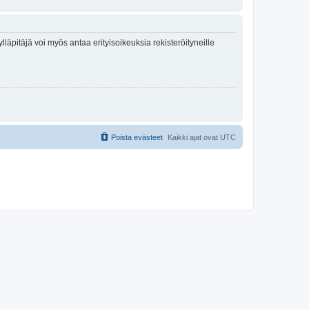
lläpitäjä voi myös antaa erityisoikeuksia rekisteröityneille
Poista evästeet
Kaikki ajat ovat
UTC