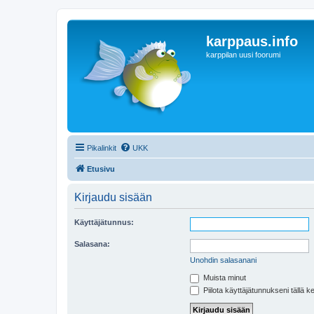
karppaus.info
karppilan uusi foorumi
Pikalinkit
UKK
Etusivu
Kirjaudu sisään
Käyttäjätunnus:
Salasana:
Unohdin salasanani
Muista minut
Piilota käyttäjätunnukseni tällä k