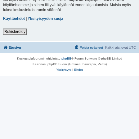
käyttöehtomme ja siihen liittyvät käytännöt ennen kirjautumista. Muista myös
lukea keskustelufoorumin säännöt.
Käyttöehdot
|
Yksityisyyden suoja
Rekisteröidy
Etusivu
Poista evästeet
Kaikki ajat ovat
UTC
Keskustelufoorumin ohjelmisto
phpBB
® Forum Software © phpBB Limited
Käännös: phpBB Suomi (lurttinen, harritapio, Pettis)
Yksityisyys
|
Ehdot