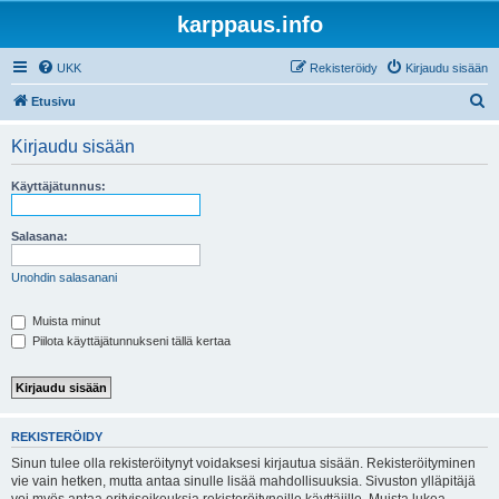
karppaus.info
UKK
Rekisteröidy
Kirjaudu sisään
E
Etusivu
t
Kirjaudu sisään
s
i
Käyttäjätunnus:
Salasana:
Unohdin salasanani
Muista minut
Piilota käyttäjätunnukseni tällä kertaa
REKISTERÖIDY
Sinun tulee olla rekisteröitynyt voidaksesi kirjautua sisään. Rekisteröityminen
vie vain hetken, mutta antaa sinulle lisää mahdollisuuksia. Sivuston ylläpitäjä
voi myös antaa erityisoikeuksia rekisteröityneille käyttäjille. Muista lukea