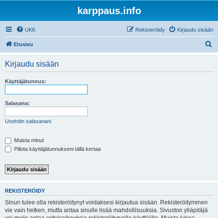
karppaus.info
UKK
Rekisteröidy
Kirjaudu sisään
E
Etusivu
t
Kirjaudu sisään
s
i
Käyttäjätunnus:
Salasana:
Unohdin salasanani
Muista minut
Piilota käyttäjätunnukseni tällä kertaa
REKISTERÖIDY
Sinun tulee olla rekisteröitynyt voidaksesi kirjautua sisään. Rekisteröityminen
vie vain hetken, mutta antaa sinulle lisää mahdollisuuksia. Sivuston ylläpitäjä
voi myös antaa erityisoikeuksia rekisteröityneille käyttäjille. Muista lukea