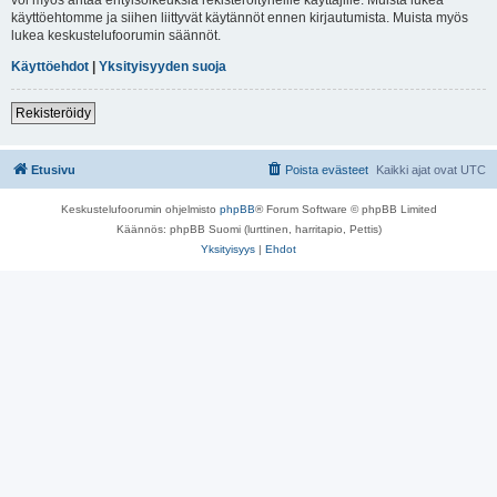
käyttöehtomme ja siihen liittyvät käytännöt ennen kirjautumista. Muista myös
lukea keskustelufoorumin säännöt.
Käyttöehdot
|
Yksityisyyden suoja
Rekisteröidy
Etusivu
Poista evästeet
Kaikki ajat ovat
UTC
Keskustelufoorumin ohjelmisto
phpBB
® Forum Software © phpBB Limited
Käännös: phpBB Suomi (lurttinen, harritapio, Pettis)
Yksityisyys
|
Ehdot