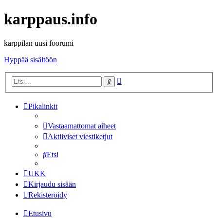
karppaus.info
karppilan uusi foorumi
Hyppää sisältöön
Tarkennettu
Etsi
haku
Pikalinkit
Vastaamattomat aiheet
Aktiiviset viestiketjut
Etsi
UKK
Kirjaudu sisään
Rekisteröidy
Etusivu