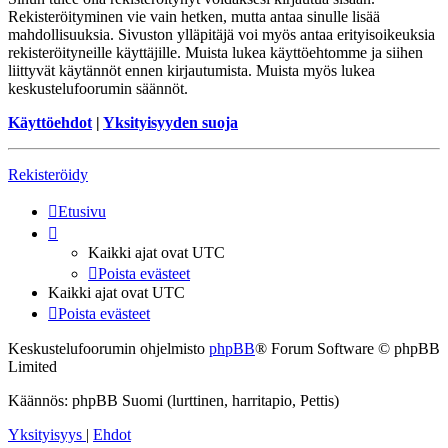
Rekisteröityminen vie vain hetken, mutta antaa sinulle lisää
mahdollisuuksia. Sivuston ylläpitäjä voi myös antaa erityisoikeuksia
rekisteröityneille käyttäjille. Muista lukea käyttöehtomme ja siihen
liittyvät käytännöt ennen kirjautumista. Muista myös lukea
keskustelufoorumin säännöt.
Käyttöehdot
|
Yksityisyyden suoja
Rekisteröidy
Etusivu
Kaikki ajat ovat
UTC
Poista evästeet
Kaikki ajat ovat
UTC
Poista evästeet
Keskustelufoorumin ohjelmisto
phpBB
® Forum Software © phpBB
Limited
Käännös: phpBB Suomi (lurttinen, harritapio, Pettis)
Yksityisyys
|
Ehdot