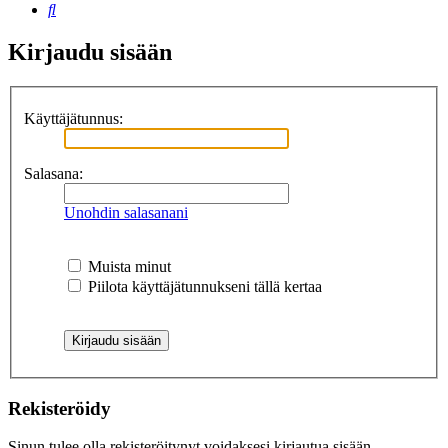
Etsi
Kirjaudu sisään
Käyttäjätunnus:
Salasana:
Unohdin salasanani
Muista minut
Piilota käyttäjätunnukseni tällä kertaa
Rekisteröidy
Sinun tulee olla rekisteröitynyt voidaksesi kirjautua sisään.