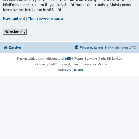
käyttöehtomme ja siihen liittyvät käytännöt ennen kirjautumista. Muista myös
lukea keskustelufoorumin säännöt.
Käyttöehdot
|
Yksityisyyden suoja
Rekisteröidy
Etusivu
Poista evästeet
Kaikki ajat ovat
UTC
Keskustelufoorumin ohjelmisto
phpBB
® Forum Software © phpBB Limited
Käännös: phpBB Suomi (lurttinen, harritapio, Pettis)
Yksityisyys
|
Ehdot