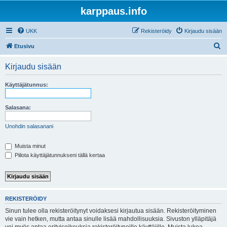
karppaus.info
UKK
Rekisteröidy
Kirjaudu sisään
E
Etusivu
t
Kirjaudu sisään
s
i
Käyttäjätunnus:
Salasana:
Unohdin salasanani
Muista minut
Piilota käyttäjätunnukseni tällä kertaa
REKISTERÖIDY
Sinun tulee olla rekisteröitynyt voidaksesi kirjautua sisään. Rekisteröityminen
vie vain hetken, mutta antaa sinulle lisää mahdollisuuksia. Sivuston ylläpitäjä
voi myös antaa erityisoikeuksia rekisteröityneille käyttäjille. Muista lukea