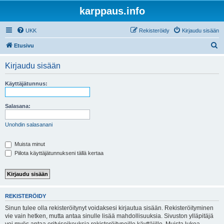
karppaus.info
UKK
Rekisteröidy
Kirjaudu sisään
E
Etusivu
t
Kirjaudu sisään
s
i
Käyttäjätunnus:
Salasana:
Unohdin salasanani
Muista minut
Piilota käyttäjätunnukseni tällä kertaa
REKISTERÖIDY
Sinun tulee olla rekisteröitynyt voidaksesi kirjautua sisään. Rekisteröityminen
vie vain hetken, mutta antaa sinulle lisää mahdollisuuksia. Sivuston ylläpitäjä
voi myös antaa erityisoikeuksia rekisteröityneille käyttäjille. Muista lukea