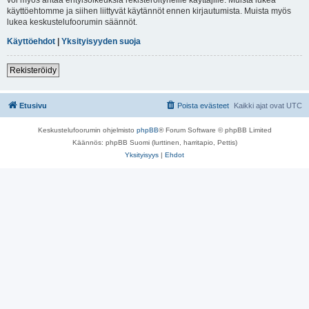
käyttöehtomme ja siihen liittyvät käytännöt ennen kirjautumista. Muista myös
lukea keskustelufoorumin säännöt.
Käyttöehdot
|
Yksityisyyden suoja
Rekisteröidy
Etusivu
Poista evästeet
Kaikki ajat ovat
UTC
Keskustelufoorumin ohjelmisto
phpBB
® Forum Software © phpBB Limited
Käännös: phpBB Suomi (lurttinen, harritapio, Pettis)
Yksityisyys
|
Ehdot