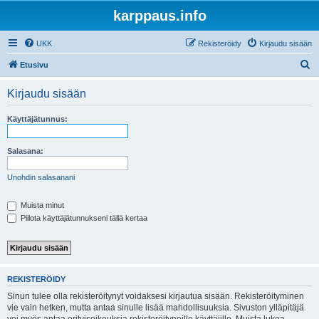
karppaus.info
UKK
Rekisteröidy
Kirjaudu sisään
E
Etusivu
t
Kirjaudu sisään
s
i
Käyttäjätunnus:
Salasana:
Unohdin salasanani
Muista minut
Piilota käyttäjätunnukseni tällä kertaa
REKISTERÖIDY
Sinun tulee olla rekisteröitynyt voidaksesi kirjautua sisään. Rekisteröityminen
vie vain hetken, mutta antaa sinulle lisää mahdollisuuksia. Sivuston ylläpitäjä
voi myös antaa erityisoikeuksia rekisteröityneille käyttäjille. Muista lukea