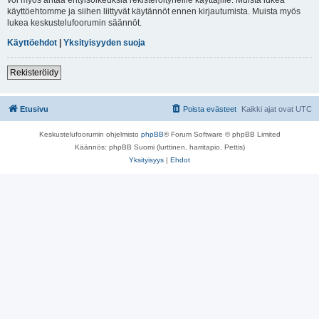
käyttöehtomme ja siihen liittyvät käytännöt ennen kirjautumista. Muista myös
lukea keskustelufoorumin säännöt.
Käyttöehdot
|
Yksityisyyden suoja
Rekisteröidy
Etusivu
Poista evästeet
Kaikki ajat ovat
UTC
Keskustelufoorumin ohjelmisto
phpBB
® Forum Software © phpBB Limited
Käännös: phpBB Suomi (lurttinen, harritapio, Pettis)
Yksityisyys
|
Ehdot