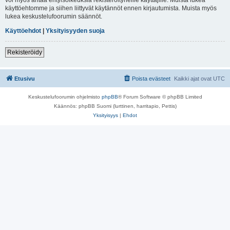
käyttöehtomme ja siihen liittyvät käytännöt ennen kirjautumista. Muista myös
lukea keskustelufoorumin säännöt.
Käyttöehdot
|
Yksityisyyden suoja
Rekisteröidy
Etusivu
Poista evästeet
Kaikki ajat ovat
UTC
Keskustelufoorumin ohjelmisto
phpBB
® Forum Software © phpBB Limited
Käännös: phpBB Suomi (lurttinen, harritapio, Pettis)
Yksityisyys
|
Ehdot