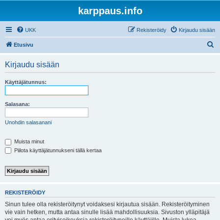
karppaus.info
UKK
Rekisteröidy
Kirjaudu sisään
E
Etusivu
t
Kirjaudu sisään
s
i
Käyttäjätunnus:
Salasana:
Unohdin salasanani
Muista minut
Piilota käyttäjätunnukseni tällä kertaa
REKISTERÖIDY
Sinun tulee olla rekisteröitynyt voidaksesi kirjautua sisään. Rekisteröityminen
vie vain hetken, mutta antaa sinulle lisää mahdollisuuksia. Sivuston ylläpitäjä
voi myös antaa erityisoikeuksia rekisteröityneille käyttäjille. Muista lukea