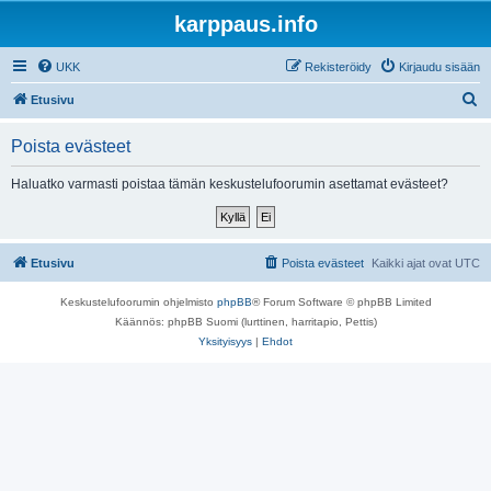
karppaus.info
UKK
Rekisteröidy
Kirjaudu sisään
E
Etusivu
t
Poista evästeet
s
i
Haluatko varmasti poistaa tämän keskustelufoorumin asettamat evästeet?
Etusivu
Poista evästeet
Kaikki ajat ovat
UTC
Keskustelufoorumin ohjelmisto
phpBB
® Forum Software © phpBB Limited
Käännös: phpBB Suomi (lurttinen, harritapio, Pettis)
Yksityisyys
|
Ehdot