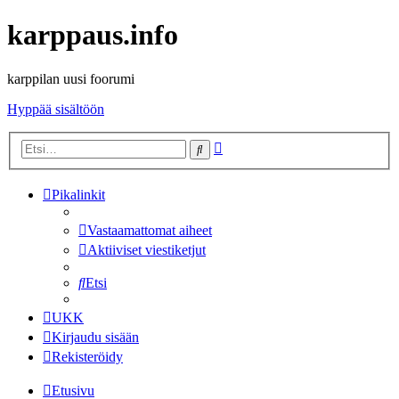
karppaus.info
karppilan uusi foorumi
Hyppää sisältöön
Tarkennettu
Etsi
haku
Pikalinkit
Vastaamattomat aiheet
Aktiiviset viestiketjut
Etsi
UKK
Kirjaudu sisään
Rekisteröidy
Etusivu