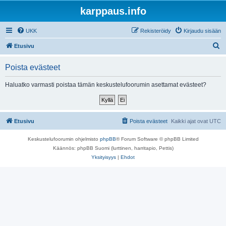
karppaus.info
UKK
Rekisteröidy
Kirjaudu sisään
E
Etusivu
t
Poista evästeet
s
i
Haluatko varmasti poistaa tämän keskustelufoorumin asettamat evästeet?
Etusivu
Poista evästeet
Kaikki ajat ovat
UTC
Keskustelufoorumin ohjelmisto
phpBB
® Forum Software © phpBB Limited
Käännös: phpBB Suomi (lurttinen, harritapio, Pettis)
Yksityisyys
|
Ehdot