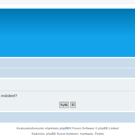
 evästeet?
Keskustelufoorumin ohjelmisto
phpBB
® Forum Software © phpBB Limited
Käännös: phpBB Suomi (lurttinen, harritapio, Pettis)