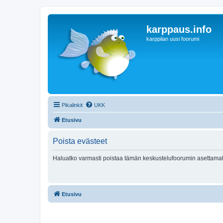
karppaus.info
karppilan uusi foorumi
Pikalinkit
UKK
Etusivu
Poista evästeet
Haluatko varmasti poistaa tämän keskustelufoorumin asettamat
Etusivu