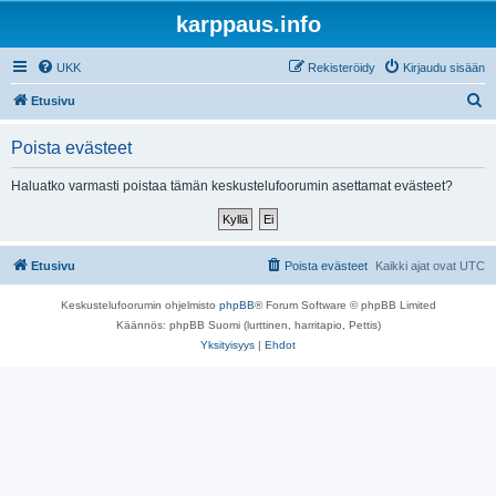
karppaus.info
UKK
Rekisteröidy
Kirjaudu sisään
E
Etusivu
t
Poista evästeet
s
i
Haluatko varmasti poistaa tämän keskustelufoorumin asettamat evästeet?
Etusivu
Poista evästeet
Kaikki ajat ovat
UTC
Keskustelufoorumin ohjelmisto
phpBB
® Forum Software © phpBB Limited
Käännös: phpBB Suomi (lurttinen, harritapio, Pettis)
Yksityisyys
|
Ehdot