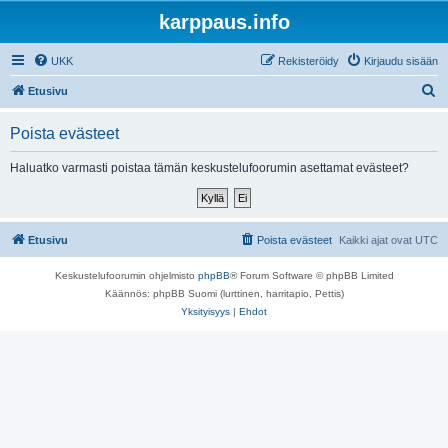
karppaus.info
UKK
Rekisteröidy
Kirjaudu sisään
E
Etusivu
t
Poista evästeet
s
i
Haluatko varmasti poistaa tämän keskustelufoorumin asettamat evästeet?
Etusivu
Poista evästeet
Kaikki ajat ovat
UTC
Keskustelufoorumin ohjelmisto
phpBB
® Forum Software © phpBB Limited
Käännös: phpBB Suomi (lurttinen, harritapio, Pettis)
Yksityisyys
|
Ehdot