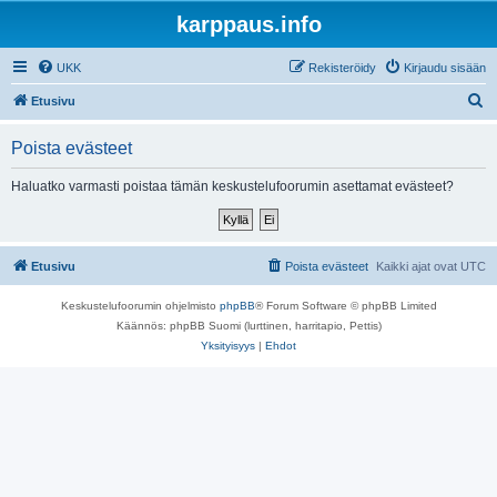
karppaus.info
UKK
Rekisteröidy
Kirjaudu sisään
E
Etusivu
t
Poista evästeet
s
i
Haluatko varmasti poistaa tämän keskustelufoorumin asettamat evästeet?
Etusivu
Poista evästeet
Kaikki ajat ovat
UTC
Keskustelufoorumin ohjelmisto
phpBB
® Forum Software © phpBB Limited
Käännös: phpBB Suomi (lurttinen, harritapio, Pettis)
Yksityisyys
|
Ehdot