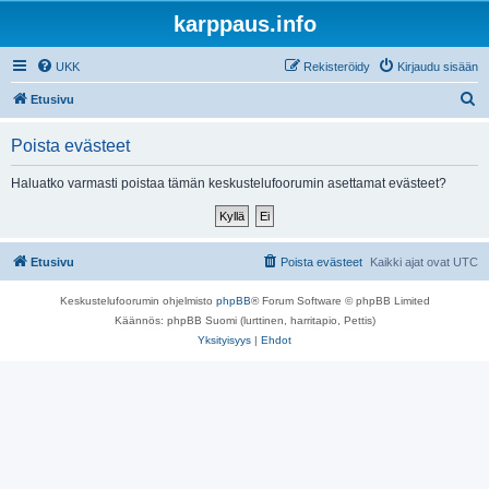
karppaus.info
UKK
Rekisteröidy
Kirjaudu sisään
E
Etusivu
t
Poista evästeet
s
i
Haluatko varmasti poistaa tämän keskustelufoorumin asettamat evästeet?
Etusivu
Poista evästeet
Kaikki ajat ovat
UTC
Keskustelufoorumin ohjelmisto
phpBB
® Forum Software © phpBB Limited
Käännös: phpBB Suomi (lurttinen, harritapio, Pettis)
Yksityisyys
|
Ehdot