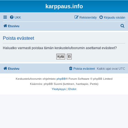
karppaus.info
UKK
Rekisteröidy
Kirjaudu sisään
E
Etusivu
t
Poista evästeet
s
i
Haluatko varmasti poistaa tämän keskustelufoorumin asettamat evästeet?
Etusivu
Poista evästeet
Kaikki ajat ovat
UTC
Keskustelufoorumin ohjelmisto
phpBB
® Forum Software © phpBB Limited
Käännös: phpBB Suomi (lurttinen, harritapio, Pettis)
Yksityisyys
|
Ehdot