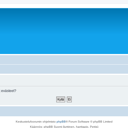
 evästeet?
Keskustelufoorumin ohjelmisto
phpBB
® Forum Software © phpBB Limited
Käännös: phpBB Suomi (lurttinen, harritapio, Pettis)