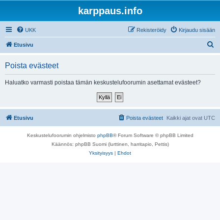
karppaus.info
UKK
Rekisteröidy
Kirjaudu sisään
E
Etusivu
t
Poista evästeet
s
i
Haluatko varmasti poistaa tämän keskustelufoorumin asettamat evästeet?
Etusivu
Poista evästeet
Kaikki ajat ovat
UTC
Keskustelufoorumin ohjelmisto
phpBB
® Forum Software © phpBB Limited
Käännös: phpBB Suomi (lurttinen, harritapio, Pettis)
Yksityisyys
|
Ehdot