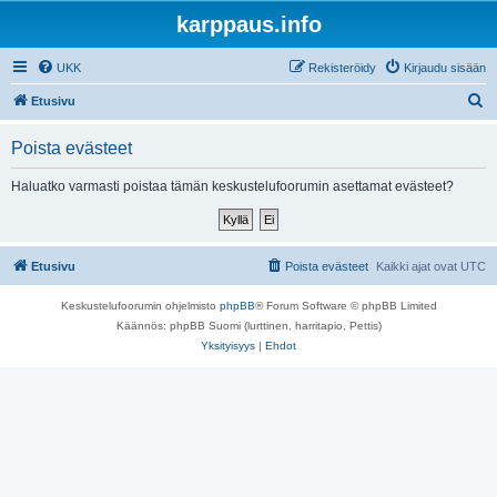
karppaus.info
UKK
Rekisteröidy
Kirjaudu sisään
E
Etusivu
t
Poista evästeet
s
i
Haluatko varmasti poistaa tämän keskustelufoorumin asettamat evästeet?
Etusivu
Poista evästeet
Kaikki ajat ovat
UTC
Keskustelufoorumin ohjelmisto
phpBB
® Forum Software © phpBB Limited
Käännös: phpBB Suomi (lurttinen, harritapio, Pettis)
Yksityisyys
|
Ehdot