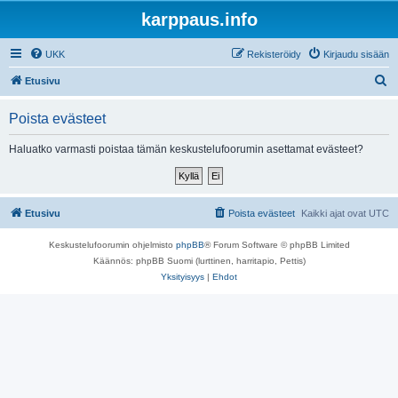
karppaus.info
UKK
Rekisteröidy
Kirjaudu sisään
E
Etusivu
t
Poista evästeet
s
i
Haluatko varmasti poistaa tämän keskustelufoorumin asettamat evästeet?
Etusivu
Poista evästeet
Kaikki ajat ovat
UTC
Keskustelufoorumin ohjelmisto
phpBB
® Forum Software © phpBB Limited
Käännös: phpBB Suomi (lurttinen, harritapio, Pettis)
Yksityisyys
|
Ehdot