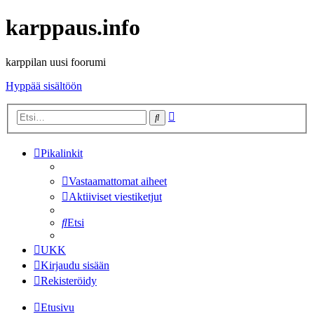
karppaus.info
karppilan uusi foorumi
Hyppää sisältöön
Tarkennettu
Etsi
haku
Pikalinkit
Vastaamattomat aiheet
Aktiiviset viestiketjut
Etsi
UKK
Kirjaudu sisään
Rekisteröidy
Etusivu