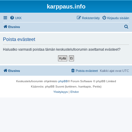
karppaus.info
UKK
Rekisteröidy
Kirjaudu sisään
E
Etusivu
t
Poista evästeet
s
i
Haluatko varmasti poistaa tämän keskustelufoorumin asettamat evästeet?
Etusivu
Poista evästeet
Kaikki ajat ovat
UTC
Keskustelufoorumin ohjelmisto
phpBB
® Forum Software © phpBB Limited
Käännös: phpBB Suomi (lurttinen, harritapio, Pettis)
Yksityisyys
|
Ehdot