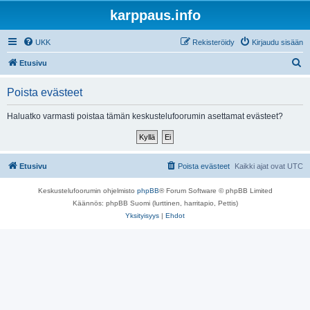
karppaus.info
UKK
Rekisteröidy
Kirjaudu sisään
E
Etusivu
t
Poista evästeet
s
i
Haluatko varmasti poistaa tämän keskustelufoorumin asettamat evästeet?
Etusivu
Poista evästeet
Kaikki ajat ovat
UTC
Keskustelufoorumin ohjelmisto
phpBB
® Forum Software © phpBB Limited
Käännös: phpBB Suomi (lurttinen, harritapio, Pettis)
Yksityisyys
|
Ehdot