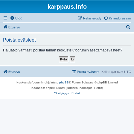
karppaus.info
UKK
Rekisteröidy
Kirjaudu sisään
E
Etusivu
t
Poista evästeet
s
i
Haluatko varmasti poistaa tämän keskustelufoorumin asettamat evästeet?
Etusivu
Poista evästeet
Kaikki ajat ovat
UTC
Keskustelufoorumin ohjelmisto
phpBB
® Forum Software © phpBB Limited
Käännös: phpBB Suomi (lurttinen, harritapio, Pettis)
Yksityisyys
|
Ehdot