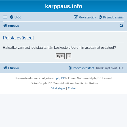
karppaus.info
UKK
Rekisteröidy
Kirjaudu sisään
E
Etusivu
t
Poista evästeet
s
i
Haluatko varmasti poistaa tämän keskustelufoorumin asettamat evästeet?
Etusivu
Poista evästeet
Kaikki ajat ovat
UTC
Keskustelufoorumin ohjelmisto
phpBB
® Forum Software © phpBB Limited
Käännös: phpBB Suomi (lurttinen, harritapio, Pettis)
Yksityisyys
|
Ehdot