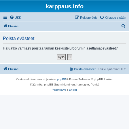
karppaus.info
UKK
Rekisteröidy
Kirjaudu sisään
E
Etusivu
t
Poista evästeet
s
i
Haluatko varmasti poistaa tämän keskustelufoorumin asettamat evästeet?
Etusivu
Poista evästeet
Kaikki ajat ovat
UTC
Keskustelufoorumin ohjelmisto
phpBB
® Forum Software © phpBB Limited
Käännös: phpBB Suomi (lurttinen, harritapio, Pettis)
Yksityisyys
|
Ehdot