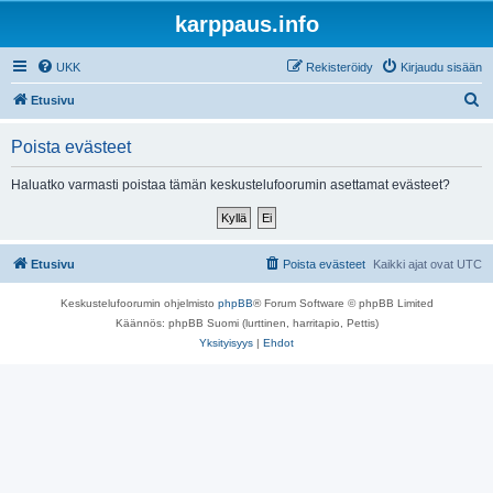
karppaus.info
UKK
Rekisteröidy
Kirjaudu sisään
E
Etusivu
t
Poista evästeet
s
i
Haluatko varmasti poistaa tämän keskustelufoorumin asettamat evästeet?
Etusivu
Poista evästeet
Kaikki ajat ovat
UTC
Keskustelufoorumin ohjelmisto
phpBB
® Forum Software © phpBB Limited
Käännös: phpBB Suomi (lurttinen, harritapio, Pettis)
Yksityisyys
|
Ehdot