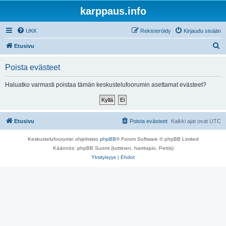
karppaus.info
UKK
Rekisteröidy
Kirjaudu sisään
E
Etusivu
t
Poista evästeet
s
i
Haluatko varmasti poistaa tämän keskustelufoorumin asettamat evästeet?
Etusivu
Poista evästeet
Kaikki ajat ovat
UTC
Keskustelufoorumin ohjelmisto
phpBB
® Forum Software © phpBB Limited
Käännös: phpBB Suomi (lurttinen, harritapio, Pettis)
Yksityisyys
|
Ehdot