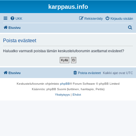
karppaus.info
UKK
Rekisteröidy
Kirjaudu sisään
E
Etusivu
t
Poista evästeet
s
i
Haluatko varmasti poistaa tämän keskustelufoorumin asettamat evästeet?
Etusivu
Poista evästeet
Kaikki ajat ovat
UTC
Keskustelufoorumin ohjelmisto
phpBB
® Forum Software © phpBB Limited
Käännös: phpBB Suomi (lurttinen, harritapio, Pettis)
Yksityisyys
|
Ehdot