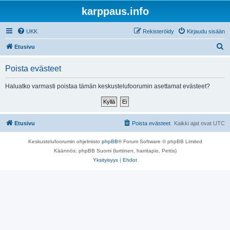
karppaus.info
UKK
Rekisteröidy
Kirjaudu sisään
E
Etusivu
t
Poista evästeet
s
i
Haluatko varmasti poistaa tämän keskustelufoorumin asettamat evästeet?
Etusivu
Poista evästeet
Kaikki ajat ovat
UTC
Keskustelufoorumin ohjelmisto
phpBB
® Forum Software © phpBB Limited
Käännös: phpBB Suomi (lurttinen, harritapio, Pettis)
Yksityisyys
|
Ehdot