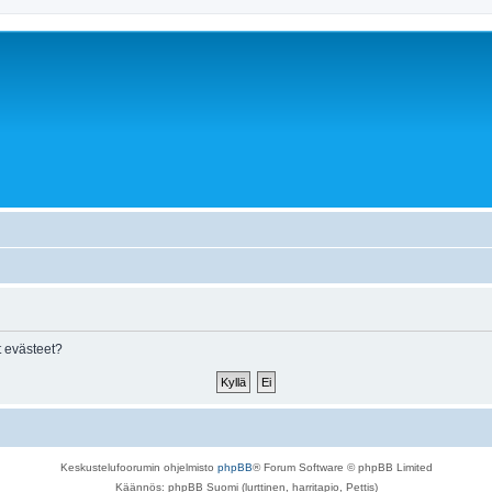
 evästeet?
Keskustelufoorumin ohjelmisto
phpBB
® Forum Software © phpBB Limited
Käännös: phpBB Suomi (lurttinen, harritapio, Pettis)