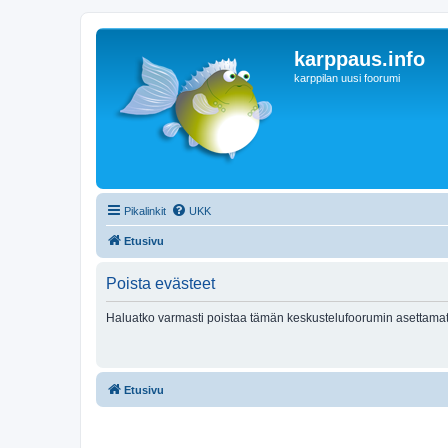
karppaus.info
karppilan uusi foorumi
Pikalinkit
UKK
Etusivu
Poista evästeet
Haluatko varmasti poistaa tämän keskustelufoorumin asettamat
Etusivu