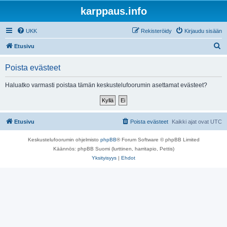
karppaus.info
UKK
Rekisteröidy
Kirjaudu sisään
E
Etusivu
t
Poista evästeet
s
i
Haluatko varmasti poistaa tämän keskustelufoorumin asettamat evästeet?
Etusivu
Poista evästeet
Kaikki ajat ovat
UTC
Keskustelufoorumin ohjelmisto
phpBB
® Forum Software © phpBB Limited
Käännös: phpBB Suomi (lurttinen, harritapio, Pettis)
Yksityisyys
|
Ehdot