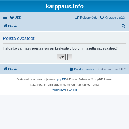
karppaus.info
UKK
Rekisteröidy
Kirjaudu sisään
E
Etusivu
t
Poista evästeet
s
i
Haluatko varmasti poistaa tämän keskustelufoorumin asettamat evästeet?
Etusivu
Poista evästeet
Kaikki ajat ovat
UTC
Keskustelufoorumin ohjelmisto
phpBB
® Forum Software © phpBB Limited
Käännös: phpBB Suomi (lurttinen, harritapio, Pettis)
Yksityisyys
|
Ehdot