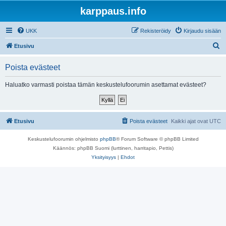
karppaus.info
UKK
Rekisteröidy
Kirjaudu sisään
E
Etusivu
t
Poista evästeet
s
i
Haluatko varmasti poistaa tämän keskustelufoorumin asettamat evästeet?
Etusivu
Poista evästeet
Kaikki ajat ovat
UTC
Keskustelufoorumin ohjelmisto
phpBB
® Forum Software © phpBB Limited
Käännös: phpBB Suomi (lurttinen, harritapio, Pettis)
Yksityisyys
|
Ehdot