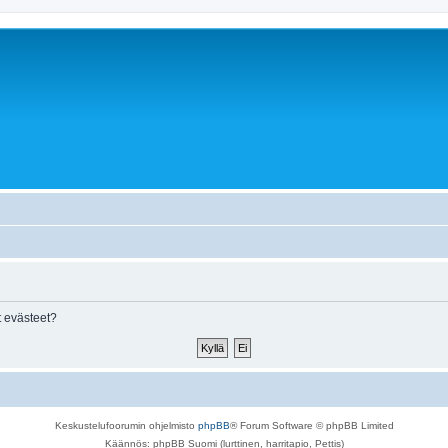
 evästeet?
Keskustelufoorumin ohjelmisto
phpBB
® Forum Software © phpBB Limited
Käännös: phpBB Suomi (lurttinen, harritapio, Pettis)