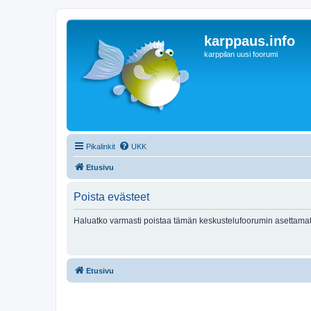
karppaus.info
karppilan uusi foorumi
Pikalinkit
UKK
Etusivu
Poista evästeet
Haluatko varmasti poistaa tämän keskustelufoorumin asettamat
Etusivu