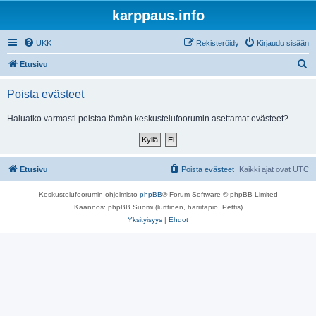
karppaus.info
UKK
Rekisteröidy
Kirjaudu sisään
E
Etusivu
t
Poista evästeet
s
i
Haluatko varmasti poistaa tämän keskustelufoorumin asettamat evästeet?
Etusivu
Poista evästeet
Kaikki ajat ovat
UTC
Keskustelufoorumin ohjelmisto
phpBB
® Forum Software © phpBB Limited
Käännös: phpBB Suomi (lurttinen, harritapio, Pettis)
Yksityisyys
|
Ehdot