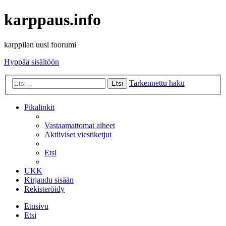
karppaus.info
karppilan uusi foorumi
Hyppää sisältöön
Tarkennettu haku
Etsi
Pikalinkit
Vastaamattomat aiheet
Aktiiviset viestiketjut
Etsi
UKK
Kirjaudu sisään
Rekisteröidy
Etusivu
Etsi