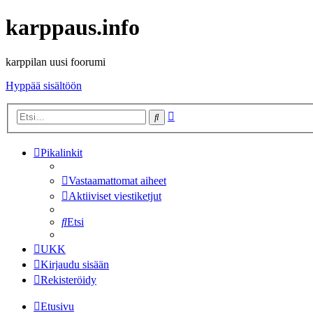
karppaus.info
karppilan uusi foorumi
Hyppää sisältöön
Tarkennettu
Etsi
haku
Pikalinkit
Vastaamattomat aiheet
Aktiiviset viestiketjut
Etsi
UKK
Kirjaudu sisään
Rekisteröidy
Etusivu