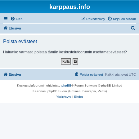
karppaus.info
UKK
Rekisteröidy
Kirjaudu sisään
E
Etusivu
t
Poista evästeet
s
i
Haluatko varmasti poistaa tämän keskustelufoorumin asettamat evästeet?
Etusivu
Poista evästeet
Kaikki ajat ovat
UTC
Keskustelufoorumin ohjelmisto
phpBB
® Forum Software © phpBB Limited
Käännös: phpBB Suomi (lurttinen, harritapio, Pettis)
Yksityisyys
|
Ehdot