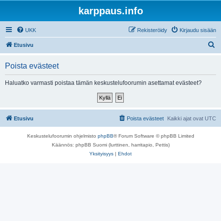
karppaus.info
UKK
Rekisteröidy
Kirjaudu sisään
E
Etusivu
t
Poista evästeet
s
i
Haluatko varmasti poistaa tämän keskustelufoorumin asettamat evästeet?
Etusivu
Poista evästeet
Kaikki ajat ovat
UTC
Keskustelufoorumin ohjelmisto
phpBB
® Forum Software © phpBB Limited
Käännös: phpBB Suomi (lurttinen, harritapio, Pettis)
Yksityisyys
|
Ehdot