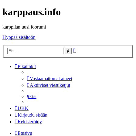
karppaus.info
karppilan uusi foorumi
Hyppää sisältöön
Tarkennettu
Etsi
haku
Pikalinkit
Vastaamattomat aiheet
Aktiiviset viestiketjut
Etsi
UKK
Kirjaudu sisään
Rekisteröidy
Etusivu