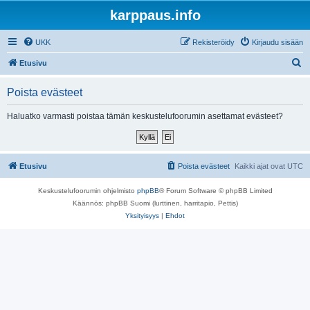
karppaus.info
UKK
Rekisteröidy
Kirjaudu sisään
E
Etusivu
t
Poista evästeet
s
i
Haluatko varmasti poistaa tämän keskustelufoorumin asettamat evästeet?
Etusivu
Poista evästeet
Kaikki ajat ovat
UTC
Keskustelufoorumin ohjelmisto
phpBB
® Forum Software © phpBB Limited
Käännös: phpBB Suomi (lurttinen, harritapio, Pettis)
Yksityisyys
|
Ehdot