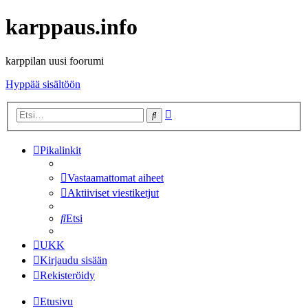
karppaus.info
karppilan uusi foorumi
Hyppää sisältöön
Tarkennettu
Etsi
haku
Pikalinkit
Vastaamattomat aiheet
Aktiiviset viestiketjut
Etsi
UKK
Kirjaudu sisään
Rekisteröidy
Etusivu