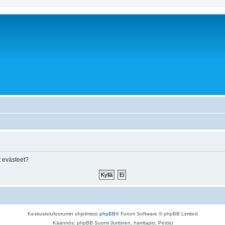
 evästeet?
Keskustelufoorumin ohjelmisto
phpBB
® Forum Software © phpBB Limited
Käännös: phpBB Suomi (lurttinen, harritapio, Pettis)