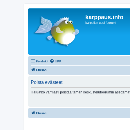
karppaus.info
karppilan uusi foorumi
Pikalinkit
UKK
Etusivu
Poista evästeet
Haluatko varmasti poistaa tämän keskustelufoorumin asettamat
Etusivu