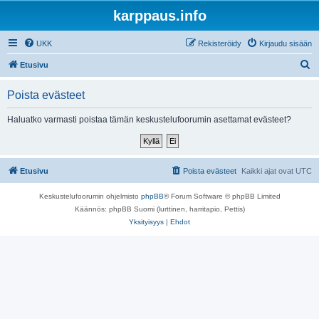
karppaus.info
UKK
Rekisteröidy
Kirjaudu sisään
E
Etusivu
t
Poista evästeet
s
i
Haluatko varmasti poistaa tämän keskustelufoorumin asettamat evästeet?
Etusivu
Poista evästeet
Kaikki ajat ovat
UTC
Keskustelufoorumin ohjelmisto
phpBB
® Forum Software © phpBB Limited
Käännös: phpBB Suomi (lurttinen, harritapio, Pettis)
Yksityisyys
|
Ehdot