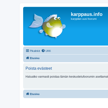
karppaus.info
karppilan uusi foorumi
Pikalinkit
UKK
Etusivu
Poista evästeet
Haluatko varmasti poistaa tämän keskustelufoorumin asettamat
Etusivu