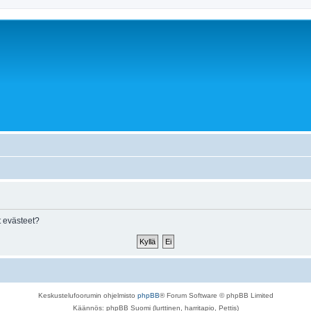
 evästeet?
Keskustelufoorumin ohjelmisto
phpBB
® Forum Software © phpBB Limited
Käännös: phpBB Suomi (lurttinen, harritapio, Pettis)