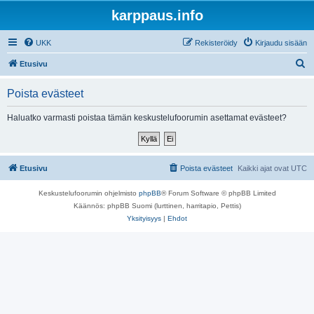
karppaus.info
UKK
Rekisteröidy
Kirjaudu sisään
E
Etusivu
t
Poista evästeet
s
i
Haluatko varmasti poistaa tämän keskustelufoorumin asettamat evästeet?
Etusivu
Poista evästeet
Kaikki ajat ovat
UTC
Keskustelufoorumin ohjelmisto
phpBB
® Forum Software © phpBB Limited
Käännös: phpBB Suomi (lurttinen, harritapio, Pettis)
Yksityisyys
|
Ehdot